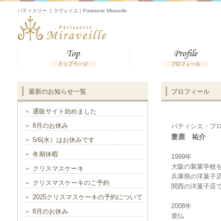
パティスリー ミラヴェイユ｜Patisserie Miraveille
最新のお知らせ一覧
プロフィール
通販サイト始めました
8月のお休み
パティシエ・プ
妻鹿 祐介
5/6(水）はお休みです
冬期休暇
1999年
大阪の製菓学校
クリスマスケーキ
兵庫県の洋菓子
クリスマスケーキのご予約
関西の洋菓子店で
2025クリスマスケーキの予約について
2008年
8月のお休み
渡仏