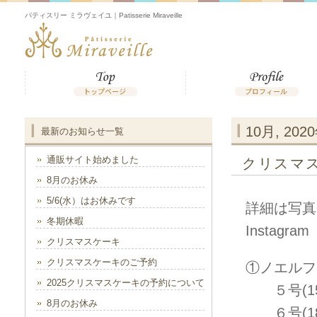
パティスリー ミラヴェイユ｜Patisserie Miraveille
10月, 202
最新のお知らせ一覧
通販サイト始めました
クリスマ
8月のお休み
5/6(水）はお休みです
詳細は写真
冬期休暇
Instag
クリスマスケーキ
クリスマスケーキのご予約
①ノエル
2025クリスマスケーキの予約について
５号(15
8月のお休み
６号(18