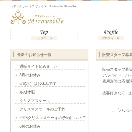
パティスリー ミラヴェイユ｜Patisserie Miraveille
最新のお知らせ一覧
販売スタッフ募
通販サイト始めました
販売スタッフ募
8月のお休み
アルバイト、パ
雇用形態は応相
5/6(水）はお休みです
冬期休暇
接客好きな方、
クリスマスケーキ
クリスマスケーキのご予約
←「
バレン
2025クリスマスケーキの予約について
8月のお休み